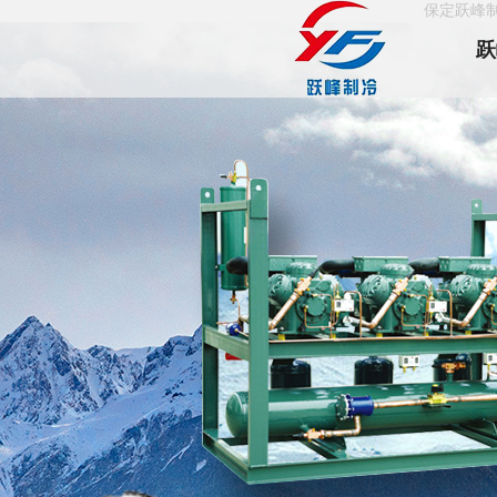
保定跃峰
跃