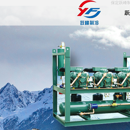
保定跃峰
跃