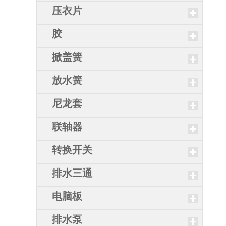
压衣片
胶
掀盖簧
放水簧
尼龙套
联轴器
转换开关
排水三通
电脑板
排水泵