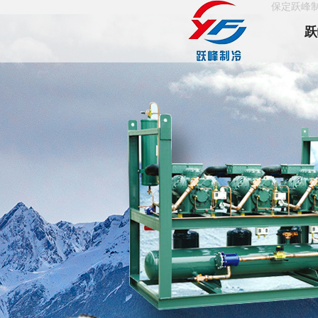
保定跃峰
跃