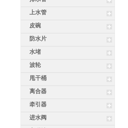
上水管
皮碗
防水片
水堵
波轮
甩干桶
离合器
牵引器
进水阀