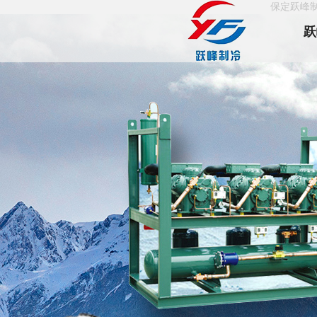
保定跃峰
跃