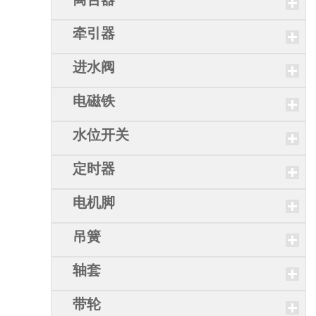
牵引器
进水阀
电磁铁
水位开关
定时器
电机脚
吊簧
轴套
带轮