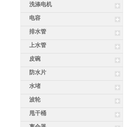
洗涤电机
电容
排水管
上水管
皮碗
防水片
水堵
波轮
甩干桶
离合器