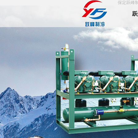
保定跃峰
跃