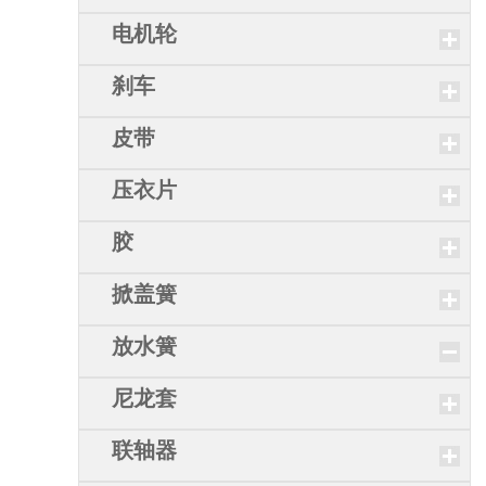
电机轮
刹车
皮带
压衣片
胶
掀盖簧
放水簧
尼龙套
联轴器