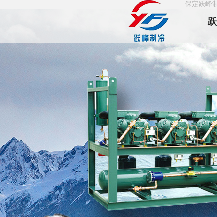
保定跃峰
跃