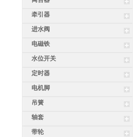
牵引器
进水阀
电磁铁
水位开关
定时器
电机脚
吊簧
轴套
带轮