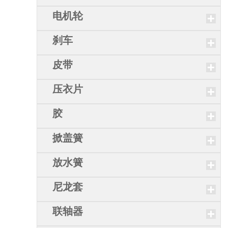
电机轮
刹车
皮带
压衣片
胶
掀盖簧
放水簧
尼龙套
联轴器