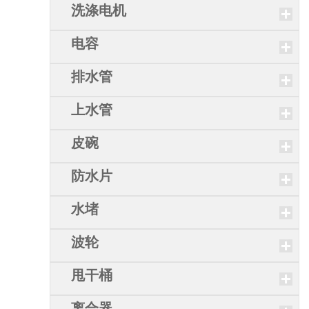
洗涤电机
电容
排水管
上水管
皮碗
防水片
水堵
波轮
甩干桶
离合器