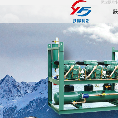
保定跃峰
跃