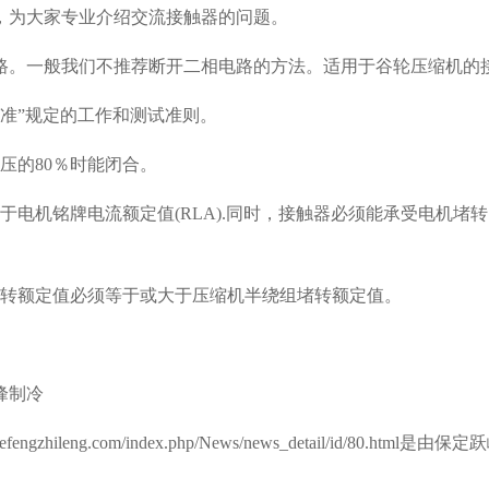
，为大家专业介绍交流接触器的问题。
路。一般我们不推荐断开二相电路的方法。适用于谷轮压缩机的
器标准”规定的工作和测试准则。
压的80％时能闭合。
于电机铭牌电流额定值(RLA).同时，接触器必须能承受电机
堵转额定值必须等于或大于压缩机半绕组堵转额定值。
峰制冷
.yuefengzhileng.com/index.php/News/news_detail/