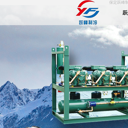
保定跃峰
跃