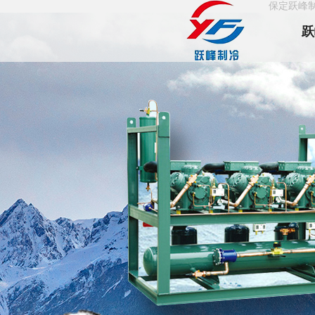
保定跃峰
跃