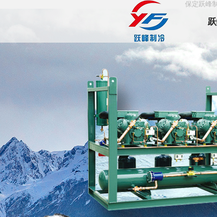
保定跃峰
跃