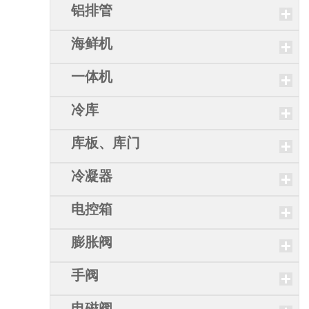
铝排管
海鲜机
一体机
冷库
库板、库门
冷凝器
电控箱
膨胀阀
手阀
电磁阀