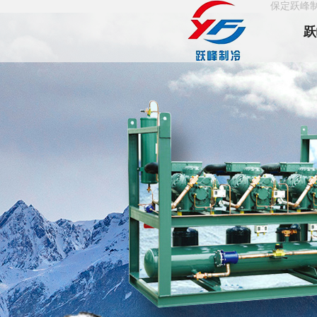
保定跃峰
跃